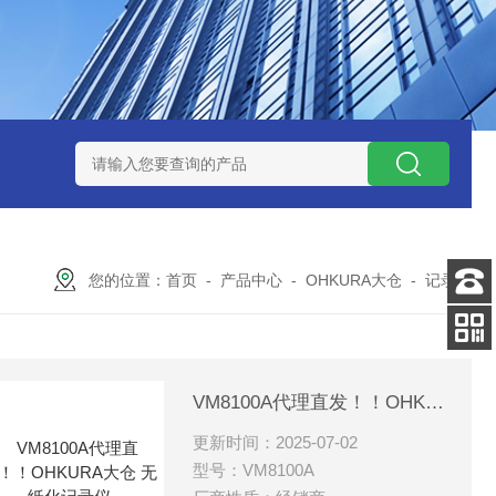
ZP氧化锆陶瓷研磨球
AGB-K-0.4-C01-Q69全新！！TORAY东
您的位置：
首页
-
产品中心
-
OHKURA大仓
-
记录仪
客服
电话
扫码
加微信
VM8100A代理直发！！OHKURA大仓 无纸化记录仪
更新时间：2025-07-02
型号：VM8100A