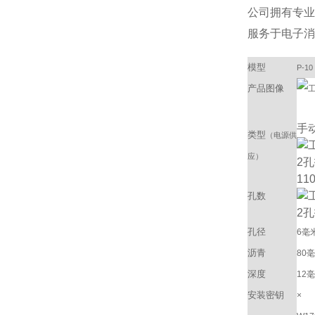
公司拥有专业
服务于电子消
模型
P-10
产品图像
手
类型
（电源供
应）
11
孔数
孔径
6毫
沥青
80
深度
12
安装密钥
×