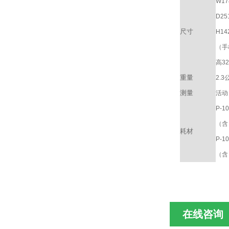
W17
D25
尺寸
H14
（手
高3
重量
2.3
测量
活动
P-1
（含
耗材
P-10
（含
在线咨询