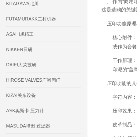
二、 作为“商用
KITAGAWA北川
这是选购的关键
FUTAMURAKK二村机器
压印功能原理
ASAHI旭精工
核心附件：
或作为套餐
NIKKEN日研
工作原理：
DAIEI大荣技研
印泥的“盖
HIROSE VALVES广濑阀门
压印功能的具
KIZAI关东设备
字符内容：
ASK奥斯卡 压力计
压印效果：
皮革制品：
MASUDA增田 过滤器