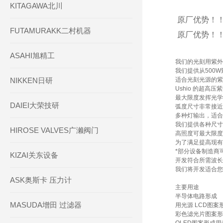
KITAGAWA北川
原厂优势！！US
FUTAMURAKK二村机器
原厂优势！！US
ASAHI旭精工
我们的光刻用紫外
我们提供从500
NIKKEN日研
适合光刻光源的紫
Ushio 的超高
最大限度发挥光学
DAIEI大荣技研
弧度尺寸非常接近
多种灯输出，适合
我们提供各种尺寸
HIROSE VALVES广濑阀门
高照度可最大限度
为了满足提高现有
*部分设备制造商
KIZAI关东设备
开发符合所需波长
我们将开发适合您
ASK奥斯卡 压力计
主要用途
半导体电路形成
MASUDA增田 过滤器
用光源 LCD图案
彩色滤光片图案形