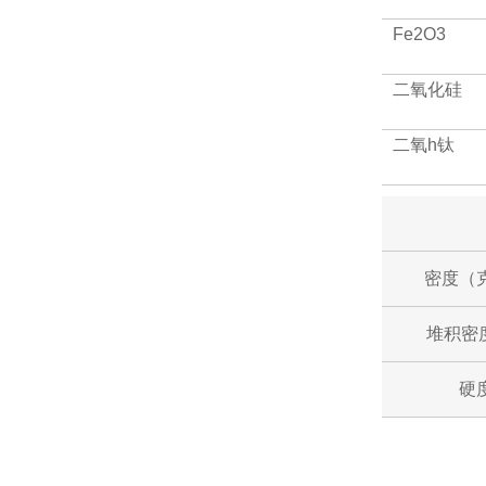
Fe2O3
二氧化硅
二氧h钛
密度（克
堆积密
硬