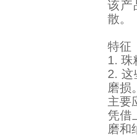
该产
散。
特征
1. 
2.
磨损
主要
凭借
磨和