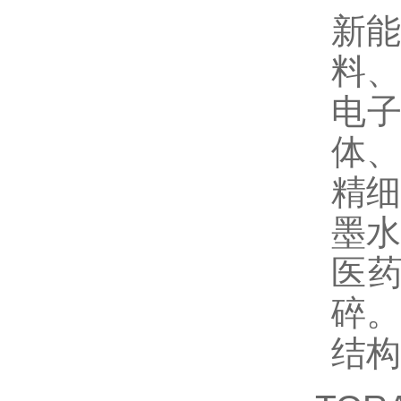
新能
料、
电子
体、
精
墨水
医
碎。
结构