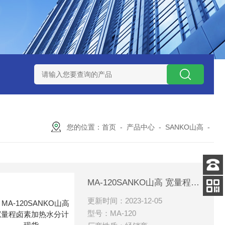
ZP氧化锆陶瓷研磨球
AGB-K-0.4-C01-Q69全新！！TORAY东
您的位置：
首页
-
产品中心
-
SANKO山高
-
客服
MA-120SANKO山高 宽量程卤素加热水分计 现货
电话
更新时间：2023-12-05
扫码
加微信
型号：MA-120