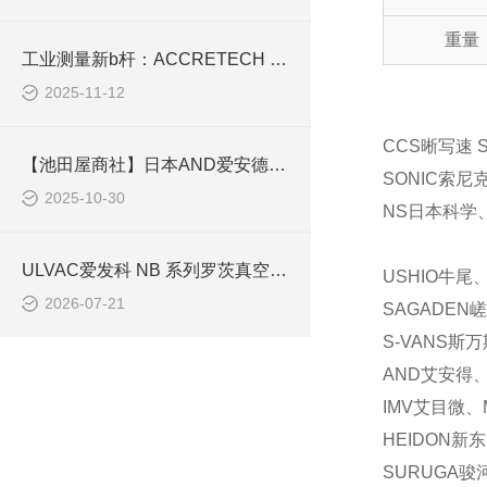
重量
工业测量新b杆：ACCRETECH HANDYSURF+40如何破解表面粗糙度检测难题？
2025-11-12
CCS晰写速 
【池田屋商社】日本AND爱安德CP-3传感器：工业测量精准之选
SONIC索尼
2025-10-30
NS日本科学、
ULVAC爱发科 NB 系列罗茨真空泵参数迭代及工况选型指南
USHIO牛尾
2026-07-21
SAGADEN
S-VANS斯
AND艾安得、
IMV艾目微、
HEIDON新
SURUGA骏