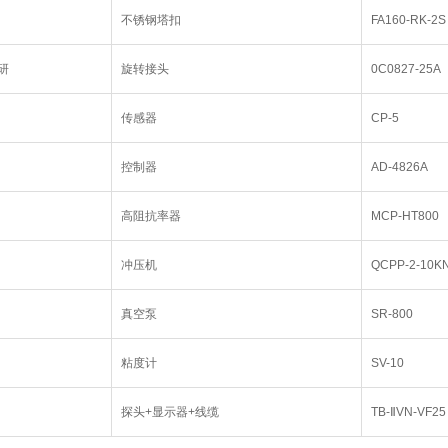
不锈钢塔扣
FA160-RK-2S
研
旋转接头
0C0827-25A
传感器
CP-5
控制器
AD-4826A
高阻抗率器
MCP-HT800
冲压机
QCPP-2-10K
真空泵
SR-800
粘度计
SV-10
探头+显示器+线缆
TB-ⅡVN-VF25