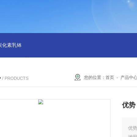
磨炭化素乳钵
AGB-K-0.2-C01-H03池田屋！！TORAY东丽 T
心
您的位置：
首页
-
产品中
/ PRODUCTS
优势
优势
池