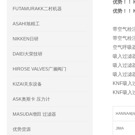
优势！！ 
FUTAMURAKK二村机器
优势！！ 
ASAHI旭精工
带空气栓注油
带空气栓注油
NIKKEN日研
空气呼吸器 
DAIEI大荣技研
吸入过滤器 
吸入过滤器 
HIROSE VALVES广濑阀门
吸入过滤器 
KNF吸入过
KIZAI关东设备
KNF吸入过
ASK奥斯卡 压力计
MASUDA增田 过滤器
HANNA/哈
JIMA
优势货源