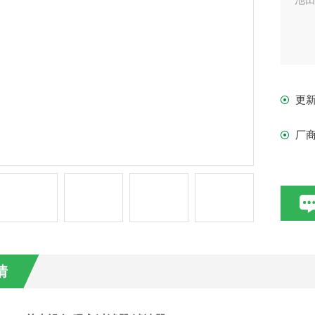
更
厂
情