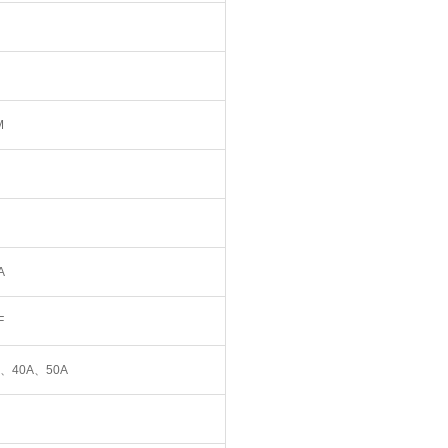
M
A
F
A、40A、50A