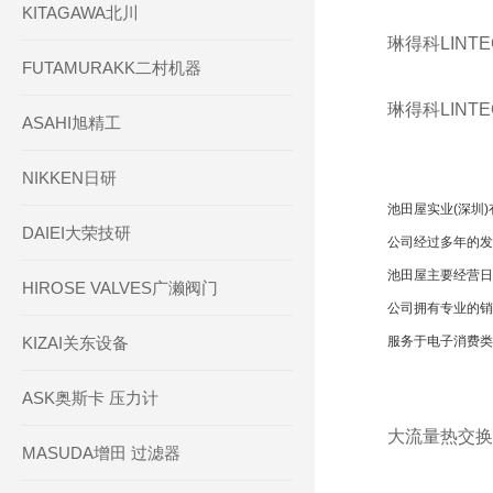
KITAGAWA北川
琳得科LINTE
FUTAMURAKK二村机器
琳得科LINTE
ASAHI旭精工
NIKKEN日研
池田屋实业(深圳
DAIEI大荣技研
公司经过多年的发
池田屋主要经营日
HIROSE VALVES广濑阀门
公司拥有专业的销
KIZAI关东设备
服务于电子消费类
ASK奥斯卡 压力计
大流量热交换器
MASUDA增田 过滤器