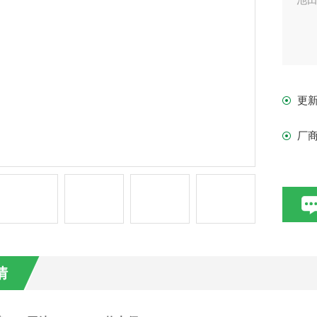
更
厂
情