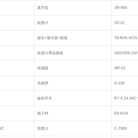
真空泵
SR-800
粘度计
SV-10
探头+显示器+线缆
TB-ⅡVN-VF25
粘度计用连接线
1K02309-150
传感器
WP-01
毛细管
G-100
旋转开关
R7-X 24 VAC 
电子秤
EK-610I
IC
照度计
C-7000