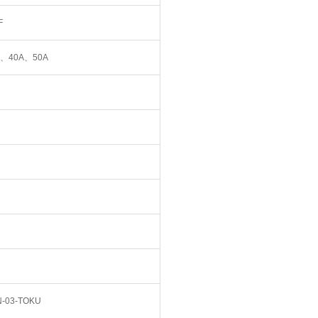
F
A、40A、50A
N-03-TOKU