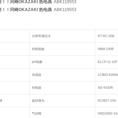
！！冈崎OKAZAKI 热电偶
ABK119553
！！冈崎OKAZAKI 热电偶
ABK119553
分辨率测试卡
RT RC-05B
控制面板
HBM-100B
pH电极
ELCP-11-10F
传感器
LCB03-K006
控制器
AD-4430R
研
旋转接头
0C0827-25A
气控阀
VND200D-15