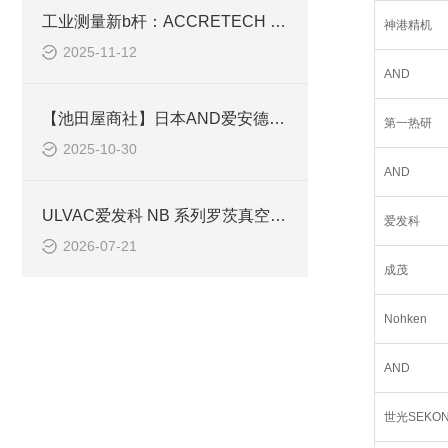
工业测量新b杆：ACCRETECH HANDYSURF+40如何破解表面粗糙度检测难题？
神港精机
2025-11-12
AND
【池田屋商社】日本AND爱安德CP-3传感器：工业测量精准之选
第一热研
2025-10-30
AND
ULVAC爱发科 NB 系列罗茨真空泵参数迭代及工况选型指南
爱发科
2026-07-21
成茂
Nohken
AND
世光SEKON