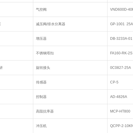
气控阀
VND600D-40
E
减压阀/排水分离器
GP-1001 25
增压器
DB-3233A-01
不锈钢塔扣
FA160-RK-2S
研
旋转接头
0C0827-25A
传感器
CP-5
控制器
AD-4826A
高阻抗率器
MCP-HT800
冲压机
QCPP-2-10K