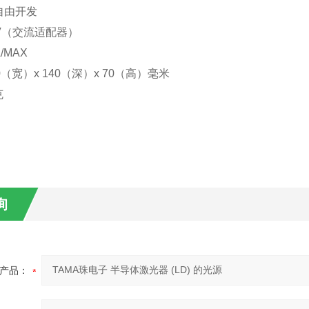
自由开发
V（交流适配器）
/MAX
（宽）x 140（深）x 70（高）毫米
克
询
产品：