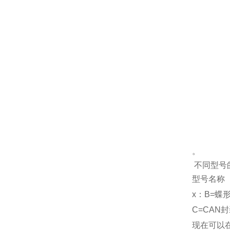
。
不同型号
型号名称 LD
x：B=蝶
C=CAN
现在可以