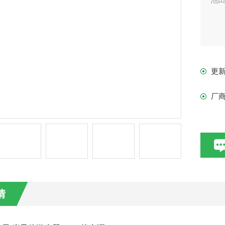
更
厂
情