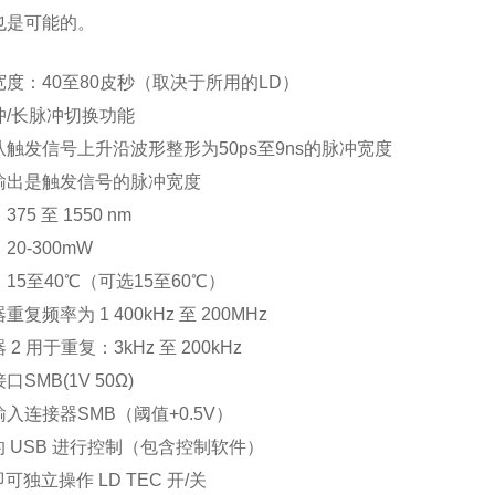
也是可能的。
度：40至80皮秒（取决于所用的LD）
冲/长脉冲切换功能
触发信号上升沿波形整形为50ps至9ns的脉冲宽度
输出是触发信号的脉冲宽度
75 至 1550 nm
0-300mW
15至40℃（可选15至60℃）
复频率为 1 400kHz 至 200MHz
2 用于重复：3kHz 至 200kHz
SMB(1V 50Ω)
入连接器SMB（阈值+0.5V）
 的 USB 进行控制（包含控制软件）
即可独立操作 LD TEC 开/关