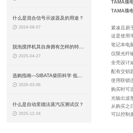
TAMA珠电
TAMA珠电
什么是混合信号示波器及的用途？
2024-08-07
紧凑且易
这是使用半
笔记本电
脱泡搅拌机其自身拥有怎样的特点呢？
仅限光纤
2025-04-27
全壳设计
配有交钥
选购指南---SIBATA柴田科学 低温循环箱 C-332
使用联锁
2026-03-06
购买时可选
光输出波形
什么是自动里德法蒸汽压测试仪？
从购买之日
2025-12-24
可以控制