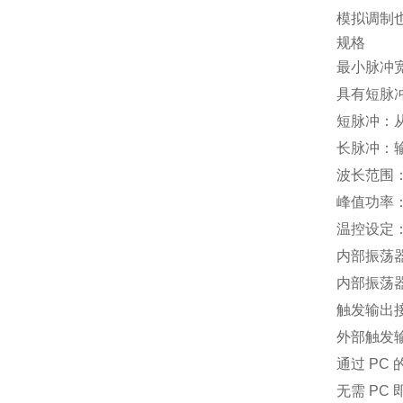
模拟调制
规格
最小脉冲宽
具有短脉
短脉冲：从
长脉冲：
波长范围：3
峰值功率：2
温控设定：
内部振荡器重
内部振荡器 
触发输出接口
外部触发输
通过 PC
无需 PC 