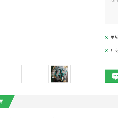
更
厂
情