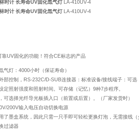
HI林时计 长寿命UV固化氙气灯
LA-410UV-4
HI林时计 长寿命UV固化氙气灯
LA-410UV-4
可靠UV固化的功能！符合CE标志的产品
氙气灯：4000小时（保证寿命）
外部控制，RS-232C/D-SUB连接器：标准设备/接线端子：可选
设定照射强度和照射时间。可存储（记忆）9种7步程序。
，可选择光纤导光板插入口（前置或后置）。（厂家发货时）
0V/200V输入电压自动切换电源
用了墨盒系统，因此只需一只手即可轻松更换灯泡，无需接线（少于
换过滤器