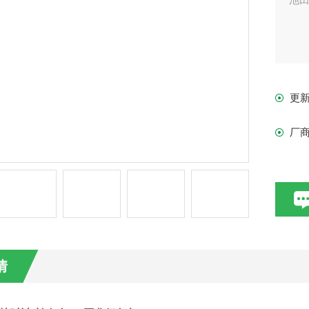
更
厂
情