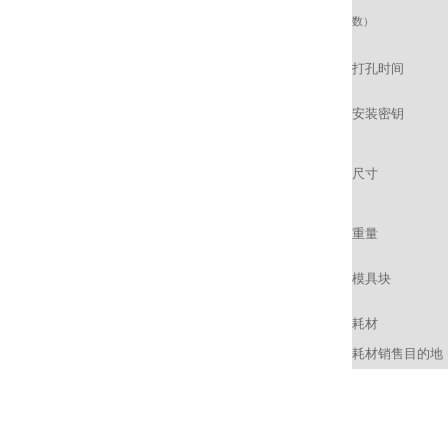
数）
打孔时间
安装密钥
尺寸
重量
模具块
耗材
耗材销售目的地