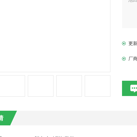
更
厂
情