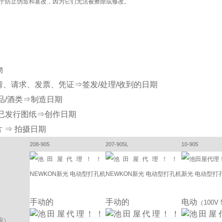
于防止伪造和篡改，因为它们无法被擦除或修改。
物
请、请求、发票、凭证⇒签发/处理/收到的日期
品/酒类⇒制造日期
/已发行图纸⇒创作日期
片 ⇒ 拍摄日期
208-905
207-905L
10-905
手动的
手动的
电动
（100V 
应）