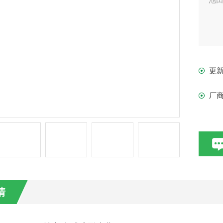
更
厂
情