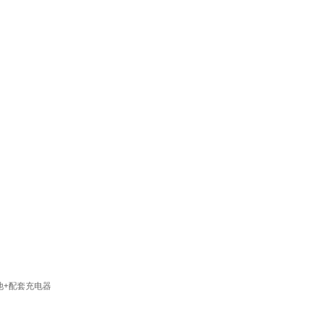
。
电池+配套充电器