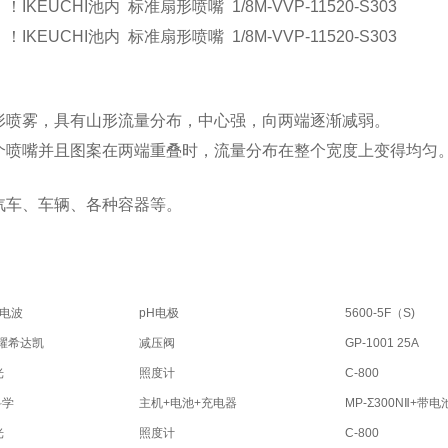
IKEUCHI池内 标准扇形喷嘴 1/8M-VVP-11520-S303
IKEUCHI池内 标准扇形喷嘴 1/8M-VVP-11520-S303
形喷雾，具有山形流量分布，中心强，向两端逐渐减弱。
个喷嘴并且图案在两端重叠时，流量分布在整个宽度上变得均匀
汽车、车辆、各种容器等。
亚电波
pH电极
5600-5F（S)
E 耀希达凯
减压阀
GP-1001 25A
光
照度计
C-800
科学
主机+电池+充电器
MP-Σ300NⅡ+带
光
照度计
C-800