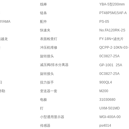
线棒
YBA-5型200mm
本
链条
PT48P5M15AF-A
YAMA
配件
PS-05
快速夹
No.FA120RK-2S
船越龙
表面检查灯
FY-18N+滤光片
士
冲压机维修
QCPP-2-10KN-03
旋转接头
0C0827-25A
减压阀/排水分离器
GP-1001
25A
旋转接头
0C0827-25A
日
扭力扳手
900QL4
特勒
变送器一套
M200
电极
31030680
灯
UXM-501MD
小型通用显示器
WGI-400A-00
传感器
ps4014