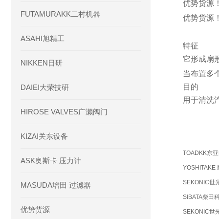
优势货源！！
FUTAMURAKK二村机器
优势货源！！
ASAHI旭精工
特征
它形成扇
NIKKEN日研
当布置多
目的
DAIEI大荣技研
用于清洗
HIROSE VALVES广濑阀门
KIZAI关东设备
TOADKK东
ASK奥斯卡 压力计
YOSHITAK
SEKONIC世
MASUDA增田 过滤器
SIBATA柴田
优势货源
SEKONIC世