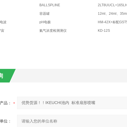
BALLSPLINE
2LT8UUCL+165L
容器罐
12ml、24ml、35m
亚电波
pH电极
HM-42X+标配GST
宇宙
氦气浓度检测测仪
KD-12S
询
产品：
单位：