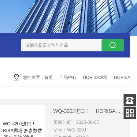
ZP氧化锆陶瓷研磨球
AGB-K-0.4-C01-Q69全新！！TORAY东
您的位置：
首页
-
产品中心
-
HORIBA堀场
-
HORIBA
客服
WQ-320J进口！！HORIBA堀场 多参数数字水质计2通道
电话
更新时间：2025-08-05
扫码
加微信
型号：WQ-320J