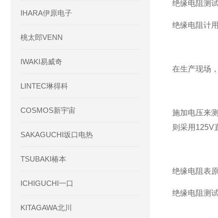
绝缘电阻测
IHARA伊原电子
绝缘电阻计
桃太郎VENN
IWAKI易威奇
在生产现场
LINTEC琳得科
COSMOS新宇宙
施加电压来测
则采用125V
SAKAGUCHI坂口电热
TSUBAKI椿本
绝缘电阻表
ICHIGUCHI一口
绝缘电阻测
KITAGAWA北川