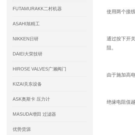
FUTAMURAKK二村机器
使用两个接
ASAHI旭精工
NIKKEN日研
通过按下开
阻。
DAIEI大荣技研
HIROSE VALVES广濑阀门
由于施加高
KIZAI关东设备
ASK奥斯卡 压力计
绝缘电阻值
MASUDA增田 过滤器
优势货源