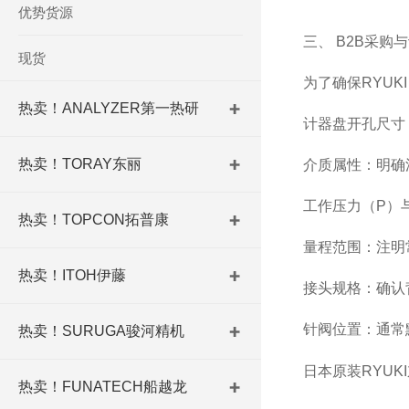
优势货源
三、 B2B采购
现货
为了确保RYUK
热卖！ANALYZER第一热研
计器盘开孔尺寸
热卖！TORAY东丽
介质属性
：明确
工作压力（P）
热卖！TOPCON拓普康
量程范围
：注明常
热卖！ITOH伊藤
接头规格
：确认
针阀位置
：通常
热卖！SURUGA骏河精机
日本原装RYU
热卖！FUNATECH船越龙