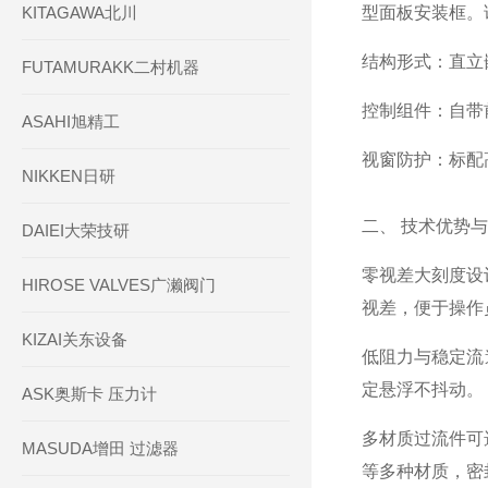
KITAGAWA北川
型面板安装框。
结构形式
：直立
FUTAMURAKK二村机器
控制组件
：自带
ASAHI旭精工
视窗防护
：标配
NIKKEN日研
二、 技术优势
DAIEI大荣技研
零视差大刻度设
HIROSE VALVES广濑阀门
视差，便于操作
KIZAI关东设备
低阻力与稳定流
定悬浮不抖动。
ASK奥斯卡 压力计
多材质过流件可
MASUDA增田 过滤器
等多种材质，密封