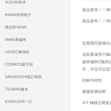
SUZUKI铃木
新品发布！！神津精
IHARA伊原电子
新品发布！！神津精
桃太郎VENN
IWAKI易威奇
近期我司新推出神津
LINTEC琳得科
这款紧凑型六轴
旋转轴和Z轴则
COSMOS新宇宙
升，不仅可以安
SAKAGUCHI坂口电热
结构与特性
TSUBAKI椿本
粗微双驱结构
ICHIGUCHI一口
X/Y 轴独立