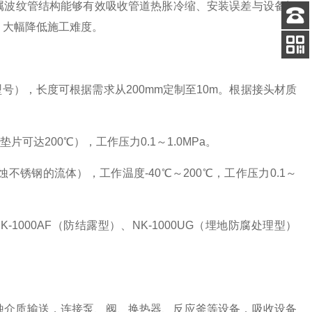
属波纹管结构能够有效吸收管道热胀冷缩、安装误差与设备振
，大幅降低施工难度。
客服
电话
扫码
加微信
0型号），长度可根据需求从200mm定制至10m。根据接头材质
可达200℃），工作压力0.1～1.0MPa。
锈钢的流体），工作温度-40℃～200℃，工作压力0.1～
1000AF（防结露型）、NK-1000UG（埋地防腐处理型）
腐蚀介质输送，连接泵、阀、换热器、反应釜等设备，吸收设备