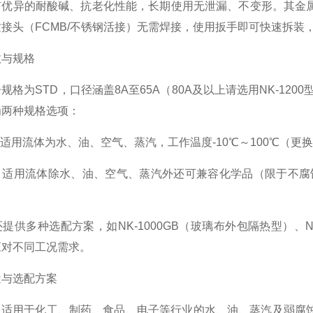
有优异的耐酸碱、抗老化性能，长期使用无泄漏、不变形。其金
接头（FCMB/不锈钢活接）无需焊接，使用扳手即可快速拆装
数与规格
规格为STD，口径涵盖8A至65A（80A及以上请选用NK-120
为两种规格选项：
：适用流体为水、油、空气、蒸汽，工作温度-10℃～100℃（更换垫片
适用流体除水、油、空气、蒸汽外还可兼容化学品（限于不腐蚀不
提供多种选配方案，如NK-1000GB（玻璃布外包隔热型）、NK-
应对不同工况需求。
途与选配方案
0广泛适用于化工、制药、食品、电子等行业的水、油、蒸汽及弱