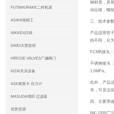
钢材质，具
FUTAMURAKK二村机器
动位移，螺纹
ASAHI旭精工
三、技术参
NIKKEN日研
产品适用管子
的不同，分
DAIEI大荣技研
FCMB接头
HIROSE VALVES广濑阀门
不锈钢接头：
KIZAI关东设备
1.0MPa。
此外，产品还
ASK奥斯卡 压力计
等，可灵活
MASUDA增田 过滤器
四、主要用
优势货源
NK-100