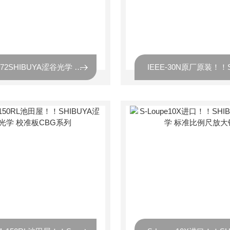
F90-M72SHIBUYA涩谷光学 高清大面积传感器兼容镜头