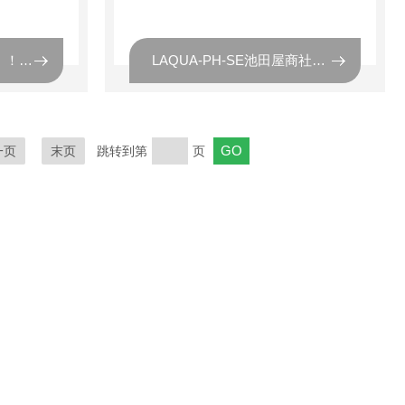
CHS120NA池田屋商社！！HORIBA堀场 台式自动进样器
LAQUA-PH-SE池田屋商社！！HORIBA堀场 台式pH计
一页
末页
跳转到第
页